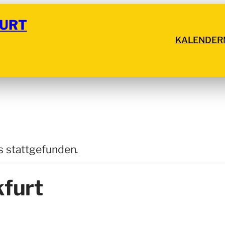
URT
KALENDER
s stattgefunden.
furt