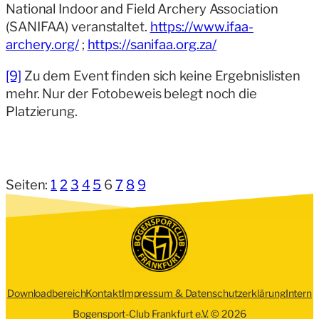
National Indoor and Field Archery Association
(SANIFAA) veranstaltet.
https://www.ifaa-
archery.org/
;
https://sanifaa.org.za/
[9]
Zu dem Event finden sich keine Ergebnislisten
mehr. Nur der Fotobeweis belegt noch die
Platzierung.
Seiten:
1
2
3
4
5
6
7
8
9
Downloadbereich
Kontakt
Impressum & Datenschutzerklärung
Intern
Bogensport-Club Frankfurt e.V. © 2026